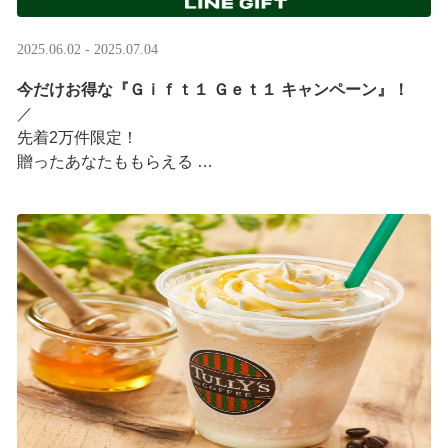
2025.06.02 - 2025.07.04
今だけお得な『Ｇｉｆｔ１ Ｇｅｔ１ キャンペーン』！
／ ​
先着2万件限定！​
贈ったあなたももらえる ​
＼ ​
LINEギフト限定！タリーズデジタルギフト3,000円分を贈
ると、自分も500円分のギフトチケットがもらえるキャン
ペーンがスタート​
···