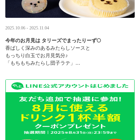
2025.10.06 - 2025.11.04
今年のお月見は タリーズでまったりーず🌕
香ばしく深みのあるみたらしソースと
もっちり白玉でお月見気分♪
「もちもちみたらし団子ラテ」
「もちもちみたらし団子シェイク」
お月様をモチーフにした
まんまるベアフルも皆様のご来店をお待ちしていま ···