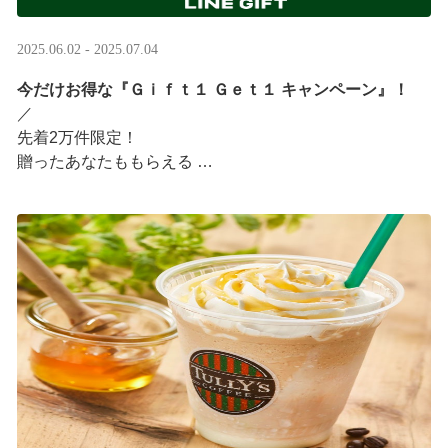
2025.06.02 - 2025.07.04
今だけお得な『Ｇｉｆｔ１ Ｇｅｔ１ キャンペーン』！
／ ​
先着2万件限定！​
贈ったあなたももらえる ​
＼ ​
LINEギフト限定！タリーズデジタルギフト3,000円分を贈
ると、自分も500円分のギフトチケットがもらえるキャン
ペーンがスタート​
···