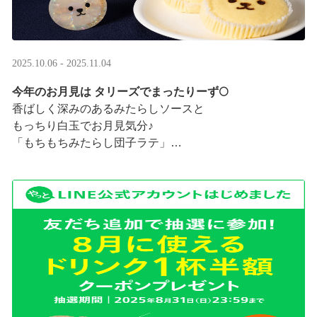
2025.10.06 - 2025.11.04
今年のお月見は タリーズでまったりーず🌕
香ばしく深みのあるみたらしソースと
もっちり白玉でお月見気分♪
「もちもちみたらし団子ラテ」
「もちもちみたらし団子シェイク」
お月様をモチーフにした
まんまるベアフルも皆様のご来店をお待ちしていま ···