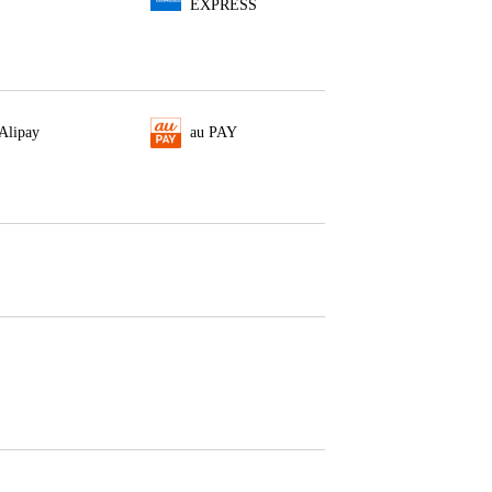
EXPRESS
Alipay
au PAY