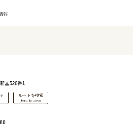
情報
新堂528番1
る
ルートを検索
Search for a route
80