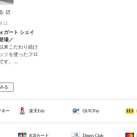
る
08.12
ォガート シェイ
登場／
以来こだわり続け
ッソを使ったフロ
です。
ルがその場で当た
も実施！
みる
マネー
楽天Edy
QUICPay
JCBカード
Diners Club