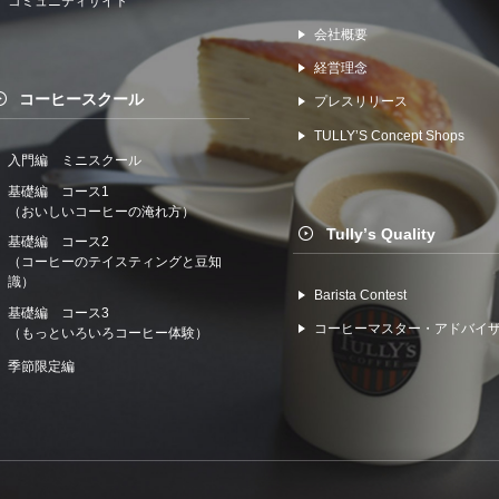
コミュニティサイト
会社概要
経営理念
コーヒースクール
プレスリリース
TULLYʼS Concept Shops
入門編 ミニスクール
基礎編 コース1
（おいしいコーヒーの淹れ方）
Tullyʼs Quality
基礎編 コース2
（コーヒーのテイスティングと豆知
識）
Barista Contest
基礎編 コース3
コーヒーマスター・アドバイ
（もっといろいろコーヒー体験）
季節限定編