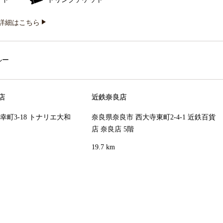
詳細はこちら
ルー
店
近鉄奈良店
幸町3-18 トナリエ大和
奈良県奈良市 西大寺東町2-4-1 近鉄百貨
店 奈良店 5階
19.7 km