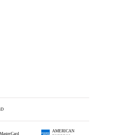
iD
AMERICAN
MasterCard