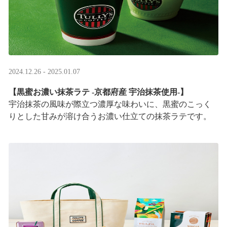
2024.12.26 - 2025.01.07
【黒蜜お濃い抹茶ラテ -京都府産 宇治抹茶使用-】
宇治抹茶の風味が際立つ濃厚な味わいに、黒蜜のこっく
りとした甘みが溶け合うお濃い仕立ての抹茶ラテです。