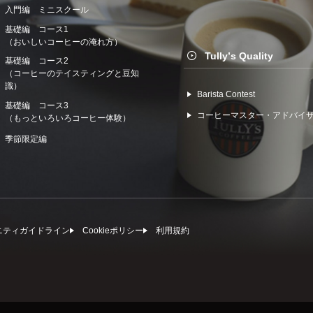
入門編 ミニスクール
基礎編 コース1
（おいしいコーヒーの淹れ方）
Tullyʼs Quality
基礎編 コース2
（コーヒーのテイスティングと豆知
識）
Barista Contest
基礎編 コース3
コーヒーマスター・アドバイ
（もっといろいろコーヒー体験）
季節限定編
ニティガイドライン
Cookieポリシー
利⽤規約