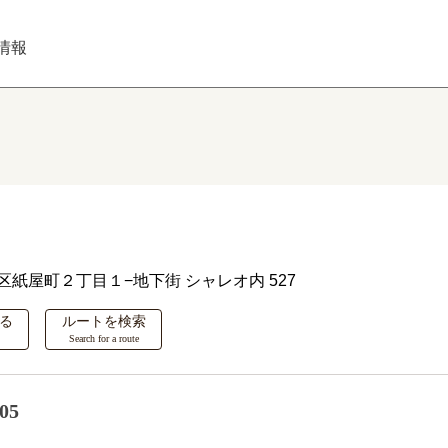
情報
紙屋町２丁目１−地下街 シャレオ内 527
る
ルートを検索
Search for a route
05