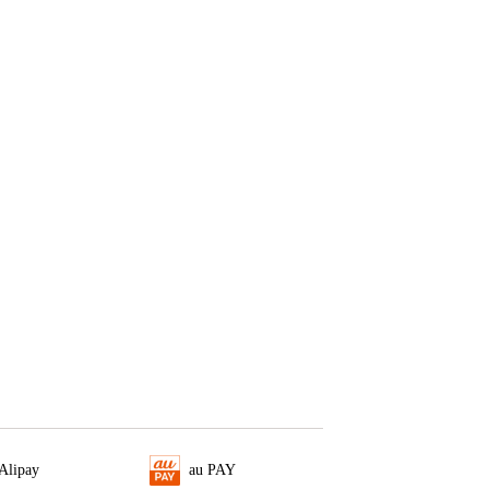
Alipay
au PAY