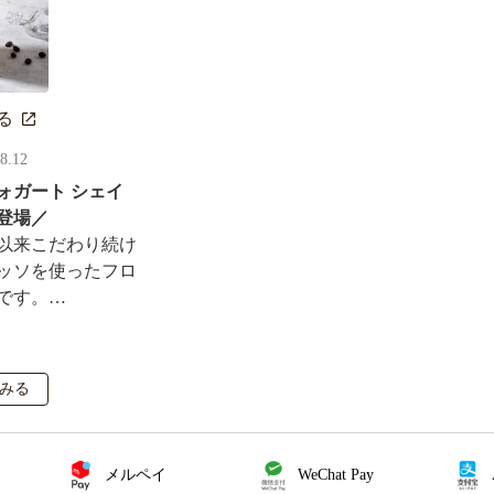
る
08.12
ォガート シェイ
登場／
以来こだわり続け
ッソを使ったフロ
です。
ルがその場で当た
も実施！
みる
メルペイ
WeChat Pay