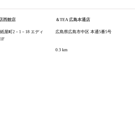
店西館店
＆TEA 広島本通店
紙屋町2－1－18 エディ
広島県広島市中区 本通5番5号
1F
0.3 km