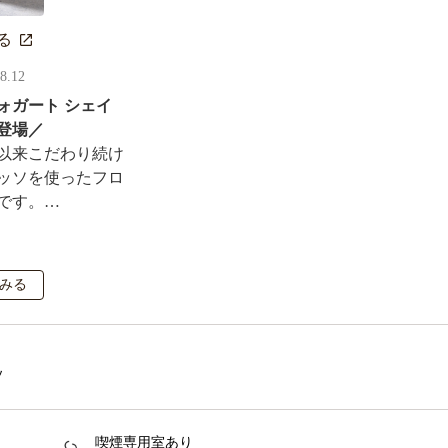
る
08.12
ォガート シェイ
登場／
以来こだわり続け
ッソを使ったフロ
です。
ルがその場で当た
も実施！
みる
ソ
喫煙専用室あり