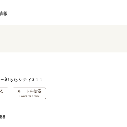
情報
三郷ららシティ3-1-1
る
ルートを検索
Search for a route
88