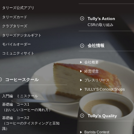
タリーズ公式アプリ
タリーズカード
Tully’s Action
CSRの取り組み
クラブタリーズ
タリーズデジタルギフト
モバイルオーダー
会社情報
コミュニティサイト
会社概要
経営理念
コーヒースクール
プレスリリース
TULLYʼS Concept Shops
入門編 ミニスクール
基礎編 コース1
（おいしいコーヒーの淹れ方）
Tullyʼs Quality
基礎編 コース2
（コーヒーのテイスティングと豆知
識）
Barista Contest