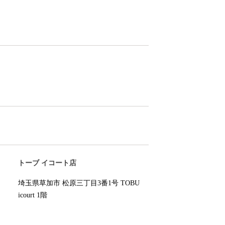
トーブ イコート店
埼玉県草加市 松原三丁目3番1号 TOBU
icourt 1階