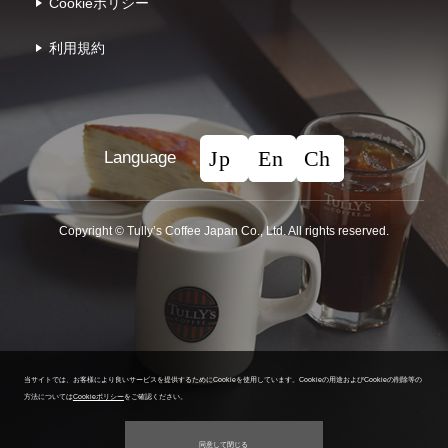
Cookieポリシー
利⽤規約
Language
Copyright © Tullyʼs Coffee Japan Co., Ltd. All rights reserved.
当サイトでは、お客様により良いサービスを提供するためにCookieを使用しています。
Cookieの用途およびCookieの削除等の
方法については
Cookieポリシー
をご確認ください。
同意して閉じる