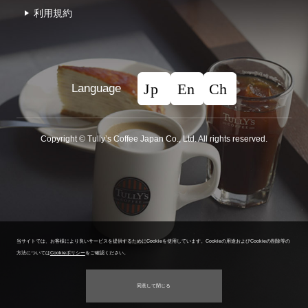
利⽤規約
Language
Copyright © Tullyʼs Coffee Japan Co., Ltd. All rights reserved.
当サイトでは、お客様により良いサービスを提供するためにCookieを使用しています。
Cookieの用途およびCookieの削除等の
方法については
Cookieポリシー
をご確認ください。
同意して閉じる