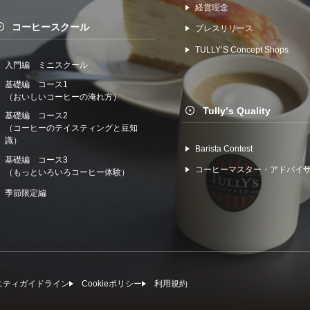
経営理念
コーヒースクール
プレスリリース
TULLYʼS Concept Shops
入門編 ミニスクール
基礎編 コース1
（おいしいコーヒーの淹れ方）
Tullyʼs Quality
基礎編 コース2
（コーヒーのテイスティングと豆知
識）
Barista Contest
基礎編 コース3
コーヒーマスター・アドバイ
（もっといろいろコーヒー体験）
季節限定編
ニティガイドライン
Cookieポリシー
利⽤規約