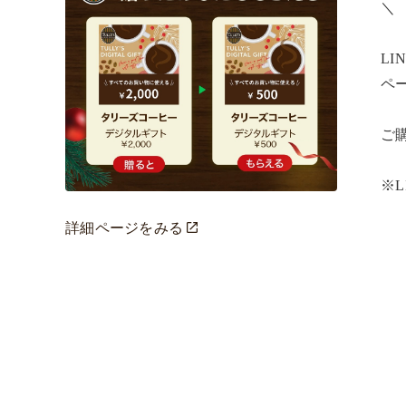
＼ ​

L
ペー
ご購
※
詳細ページをみる