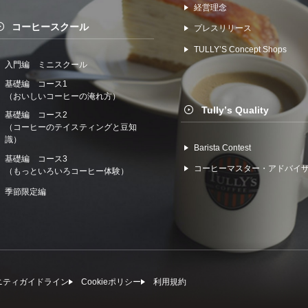
経営理念
コーヒースクール
プレスリリース
TULLYʼS Concept Shops
入門編 ミニスクール
基礎編 コース1
（おいしいコーヒーの淹れ方）
Tullyʼs Quality
基礎編 コース2
（コーヒーのテイスティングと豆知
識）
Barista Contest
基礎編 コース3
コーヒーマスター・アドバイ
（もっといろいろコーヒー体験）
季節限定編
ニティガイドライン
Cookieポリシー
利⽤規約