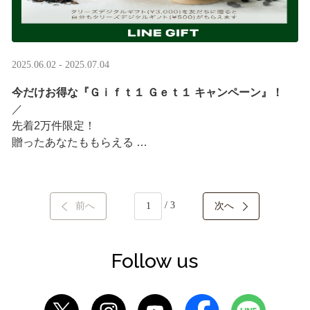
2025.06.02 - 2025.07.04
今だけお得な『Ｇｉｆｔ１ Ｇｅｔ１ キャンペーン』！
／ ​
先着2万件限定！​
贈ったあなたももらえる ​
＼ ​
LINEギフト限定！タリーズデジタルギフト3,000円分を贈
/ 3
前へ
次へ
ると、自分も500円分のギフトチケットがもらえるキャン
ペーンがスタート​
···
Follow us