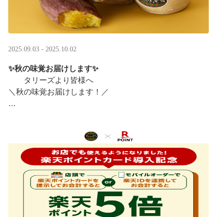
2025.09.03 - 2025.10.02
✨秋の味覚お届けします✨
タリーズより皆様へ
＼秋の味覚お届けします！／
ほっこりカラメルOIMOラテ
＆TEA カラメルOIMOティーシェイク
実りの秋らしいほっこりフードも続々登場です♪
涼しい店内で一足早い秋の訪 ···