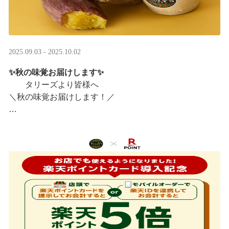
2025.09.03 - 2025.10.02
✨秋の味覚お届けします✨
タリーズより皆様へ
＼秋の味覚お届けします！／
ほっこりカラメルOIMOラテ
＆TEA カラメルOIMOティーシェイク
実りの秋らしいほっこりフードも続々登場です♪
涼しい店内で一足早い秋の訪 ···