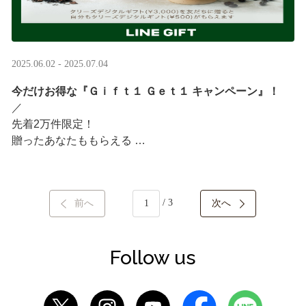
2025.06.02 - 2025.07.04
今だけお得な『Ｇｉｆｔ１ Ｇｅｔ１ キャンペーン』！
／ ​
先着2万件限定！​
贈ったあなたももらえる ​
＼ ​
LINEギフト限定！タリーズデジタルギフト3,000円分を贈
/ 3
前へ
次へ
ると、自分も500円分のギフトチケットがもらえるキャン
ペーンがスタート​
···
Follow us