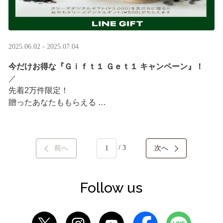
2025.06.02 - 2025.07.04
今だけお得な『Ｇｉｆｔ１ Ｇｅｔ１ キャンペーン』！
／ ​
先着2万件限定！​
贈ったあなたももらえる ​
＼ ​
LINEギフト限定！タリーズデジタルギフト3,000円分を贈
/ 3
前へ
次へ
ると、自分も500円分のギフトチケットがもらえるキャン
ペーンがスタート​
···
Follow us