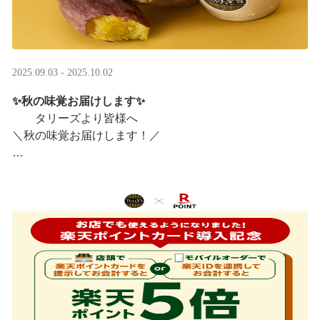
2025.09.03 - 2025.10.02
✨秋の味覚お届けします✨
タリーズより皆様へ
＼秋の味覚お届けします！／
ほっこりカラメルOIMOラテ
＆TEA カラメルOIMOティーシェイク
実りの秋らしいほっこりフードも続々登場です♪
涼しい店内で一足早い秋の訪 ···