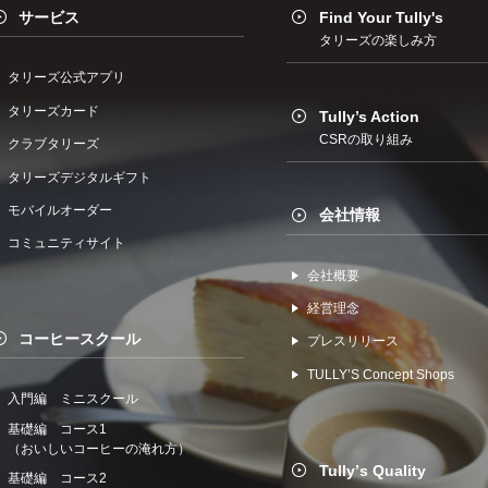
サービス
Find Your Tully's
タリーズの楽しみ方
タリーズ公式アプリ
タリーズカード
Tully’s Action
CSRの取り組み
クラブタリーズ
タリーズデジタルギフト
モバイルオーダー
会社情報
コミュニティサイト
会社概要
経営理念
コーヒースクール
プレスリリース
TULLYʼS Concept Shops
入門編 ミニスクール
基礎編 コース1
（おいしいコーヒーの淹れ方）
Tullyʼs Quality
基礎編 コース2