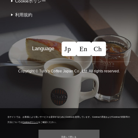
Cookieポリシー
利⽤規約
Language
Copyright © Tullyʼs Coffee Japan Co., Ltd. All rights reserved.
当サイトでは、お客様により良いサービスを提供するためにCookieを使用しています。
Cookieの用途およびCookieの削除等の
方法については
Cookieポリシー
をご確認ください。
同意して閉じる