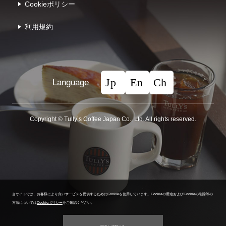
Cookieポリシー
利⽤規約
Language
Copyright © Tullyʼs Coffee Japan Co., Ltd. All rights reserved.
当サイトでは、お客様により良いサービスを提供するためにCookieを使用しています。
Cookieの用途およびCookieの削除等の
方法については
Cookieポリシー
をご確認ください。