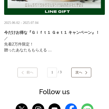
2025.06.02 - 2025.07.04
今だけお得な『Ｇｉｆｔ１ Ｇｅｔ１ キャンペーン』！
／ ​
先着2万件限定！​
贈ったあなたももらえる ​
＼ ​
LINEギフト限定！タリーズデジタルギフト3,000円分を贈
/ 3
前へ
次へ
ると、自分も500円分のギフトチケットがもらえるキャン
ペーンがスタート​
···
Follow us