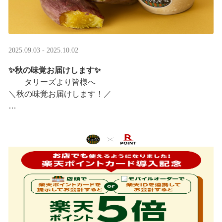
2025.09.03 - 2025.10.02
✨秋の味覚お届けします✨
タリーズより皆様へ
＼秋の味覚お届けします！／
ほっこりカラメルOIMOラテ
＆TEA カラメルOIMOティーシェイク
実りの秋らしいほっこりフードも続々登場です♪
涼しい店内で一足早い秋の訪 ···