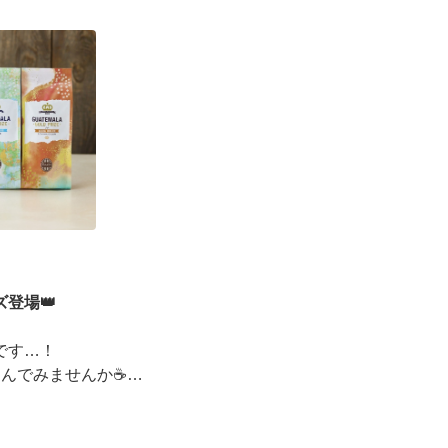
ーズデジタルギフト2,000円分を贈ると、自分も500円
えるキャンペーンがス ···
登場👑
です…！
しんでみませんか☕
ッピングコンテスト金賞」
イベントも実施中▼