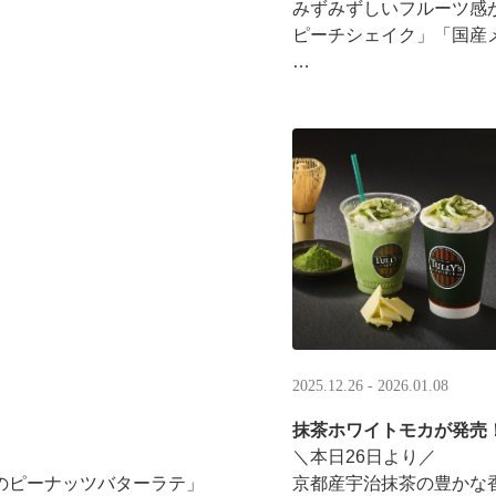
みずみずしいフルーツ感
ピーチシェイク」「国産
16:00以降は、#夜タリ 
ホイップクリームが無料で2倍
分を贈ると、自分も500円
·
2025.12.26 - 2026.01.08
抹茶ホワイトモカが発売
＼本日26日より／
のピーナッツバターラテ」
京都産宇治抹茶の豊かな