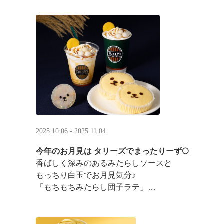
2025.10.06 - 2025.11.04
今年のお月見は タリーズでまったりーず🌕
香ばしく深みのあるみたらしソースと
もっちり白玉でお月見気分♪
「もちもちみたらし団子ラテ」
「もちもちみたらし団子シェイク」
お月様をモチーフにした