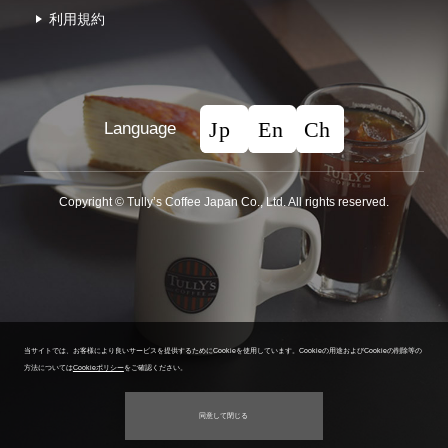
利⽤規約
Language
Copyright © Tullyʼs Coffee Japan Co., Ltd. All rights reserved.
当サイトでは、お客様により良いサービスを提供するためにCookieを使用しています。
Cookieの用途およびCookieの削除等の
方法については
Cookieポリシー
をご確認ください。
同意して閉じる