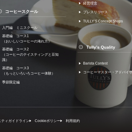
経営理念
コーヒースクール
プレスリリース
TULLYʼS Concept Shops
入門編 ミニスクール
基礎編 コース1
（おいしいコーヒーの淹れ方）
Tullyʼs Quality
基礎編 コース2
（コーヒーのテイスティングと豆知
識）
Barista Contest
基礎編 コース3
コーヒーマスター・アドバイ
（もっといろいろコーヒー体験）
季節限定編
ニティガイドライン
Cookieポリシー
利⽤規約