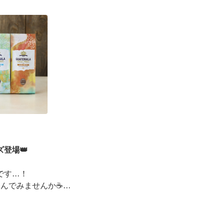
ーズデジタルギフト2,000円分を贈ると、自分も500円
えるキャンペーンがス ···
登場👑
です…！
しんでみませんか☕
ッピングコンテスト金賞」
イベントも実施中▼