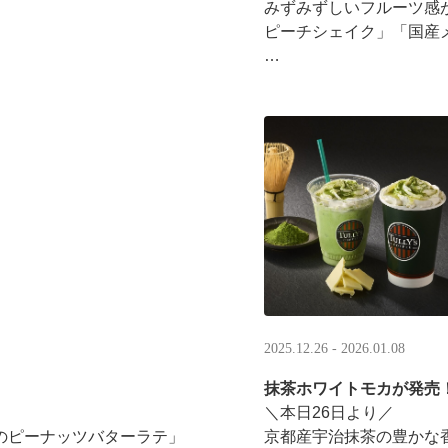
みずみずしいフルーツ感
ピーチシェイク」「国産
16:00以降は、#夜タリ 
ホイップクリームが無料で2倍
分を贈ると、自分も500円
·
2025.12.26 - 2026.01.08
抹茶ホワイトモカが発売
＼本日26日より／
のピーナッツバターラテ」
京都産宇治抹茶の豊かな