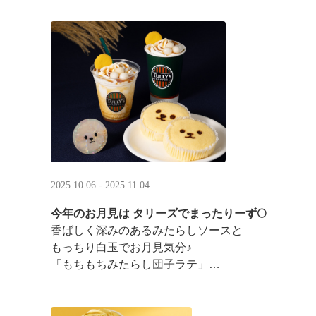
2025.10.06 - 2025.11.04
今年のお月見は タリーズでまったりーず🌕
香ばしく深みのあるみたらしソースと
もっちり白玉でお月見気分♪
「もちもちみたらし団子ラテ」
「もちもちみたらし団子シェイク」
お月様をモチーフにした