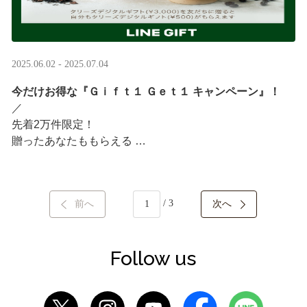
2025.06.02 - 2025.07.04
今だけお得な『Ｇｉｆｔ１ Ｇｅｔ１ キャンペーン』！
／ ​
先着2万件限定！​
贈ったあなたももらえる ​
＼ ​
LINEギフト限定！タリーズデジタルギフト3,000円分を贈
/ 3
前へ
次へ
ると、自分も500円分のギフトチケットがもらえるキャン
ペーンがスタート​
···
Follow us