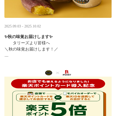
2025.09.03 - 2025.10.02
✨秋の味覚お届けします✨
タリーズより皆様へ
＼秋の味覚お届けします！／
ほっこりカラメルOIMOラテ
＆TEA カラメルOIMOティーシェイク
実りの秋らしいほっこりフードも続々登場です♪
涼しい店内で一足早い秋の訪 ···