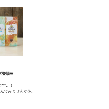
ーズデジタルギフト2,000円分を贈ると、自分も500円
えるキャンペーンがス ···
登場👑
です…！
しんでみませんか☕
ッピングコンテスト金賞」
イベントも実施中▼