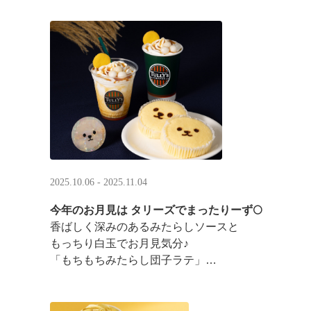
2025.10.06 - 2025.11.04
今年のお月見は タリーズでまったりーず🌕
香ばしく深みのあるみたらしソースと
もっちり白玉でお月見気分♪
「もちもちみたらし団子ラテ」
「もちもちみたらし団子シェイク」
お月様をモチーフにした