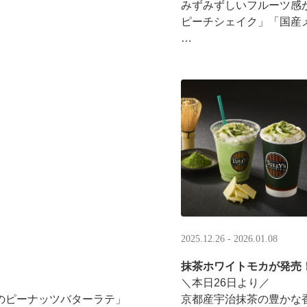
みずみずしいフルーツ感
ピーチシェイク」「国産
16:00以降は、#夜タリ 
ホイップクリームが無料で2倍
分を贈ると、自分も500円
·
2025.12.26 - 2026.01.08
抹茶ホワイトモカが発売
＼本日26日より／
のピーナッツバターラテ」
京都産宇治抹茶の豊かな