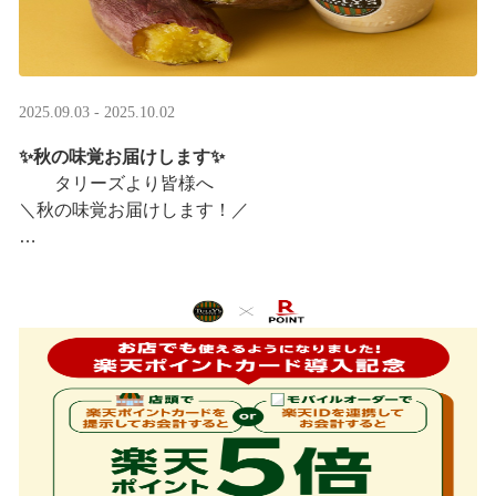
2025.09.03 - 2025.10.02
✨秋の味覚お届けします✨
タリーズより皆様へ
＼秋の味覚お届けします！／
ほっこりカラメルOIMOラテ
＆TEA カラメルOIMOティーシェイク
実りの秋らしいほっこりフードも続々登場です♪
涼しい店内で一足早い秋の訪 ···