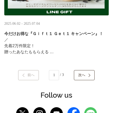
2025.06.02 - 2025.07.04
今だけお得な『Ｇｉｆｔ１ Ｇｅｔ１ キャンペーン』！
／ ​
先着2万件限定！​
贈ったあなたももらえる ​
＼ ​
LINEギフト限定！タリーズデジタルギフト3,000円分を贈
/ 3
前へ
次へ
ると、自分も500円分のギフトチケットがもらえるキャン
ペーンがスタート​
···
Follow us