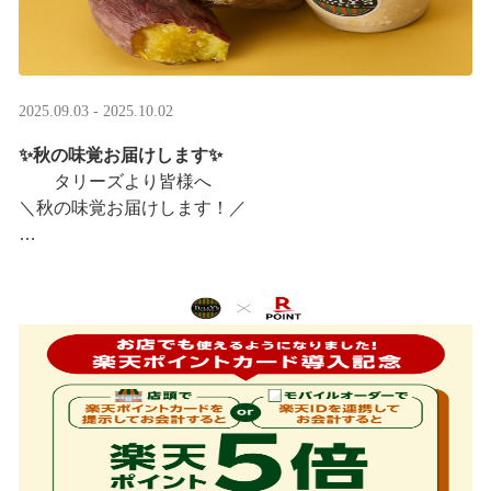
2025.09.03 - 2025.10.02
✨秋の味覚お届けします✨
タリーズより皆様へ
＼秋の味覚お届けします！／
ほっこりカラメルOIMOラテ
＆TEA カラメルOIMOティーシェイク
実りの秋らしいほっこりフードも続々登場です♪
涼しい店内で一足早い秋の訪 ···