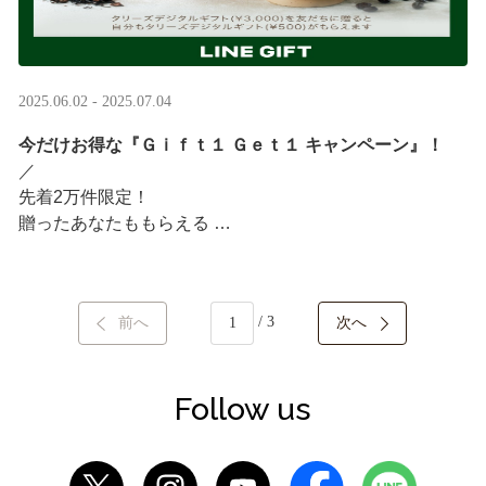
2025.06.02 - 2025.07.04
今だけお得な『Ｇｉｆｔ１ Ｇｅｔ１ キャンペーン』！
／ ​
先着2万件限定！​
贈ったあなたももらえる ​
＼ ​
LINEギフト限定！タリーズデジタルギフト3,000円分を贈
/ 3
前へ
次へ
ると、自分も500円分のギフトチケットがもらえるキャン
ペーンがスタート​
···
Follow us