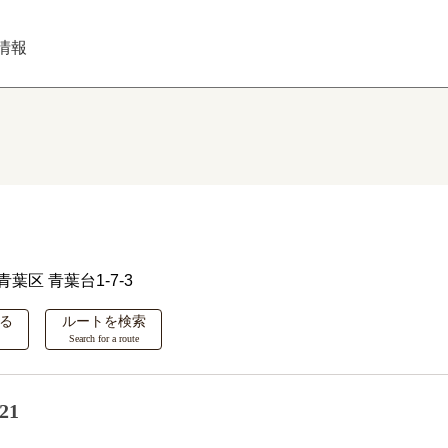
情報
青葉区
青葉台1-7-3
る
ルートを検索
Search for a route
21