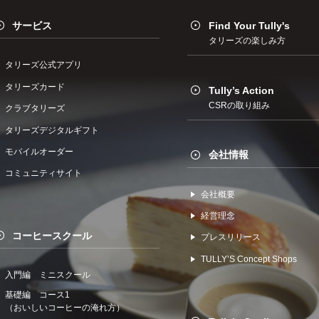
サービス
Find Your Tully's
タリーズの楽しみ方
タリーズ公式アプリ
タリーズカード
Tully’s Action
CSRの取り組み
クラブタリーズ
タリーズデジタルギフト
モバイルオーダー
会社情報
コミュニティサイト
会社概要
経営理念
コーヒースクール
プレスリリース
TULLYʼS Concept Shops
入門編 ミニスクール
基礎編 コース1
（おいしいコーヒーの淹れ方）