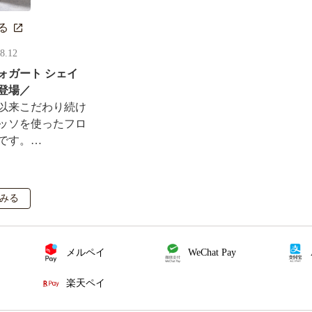
る
08.12
ォガート シェイ
登場／
以来こだわり続け
ッソを使ったフロ
です。
ルがその場で当た
も実施！
みる
メルペイ
WeChat Pay
楽天ペイ