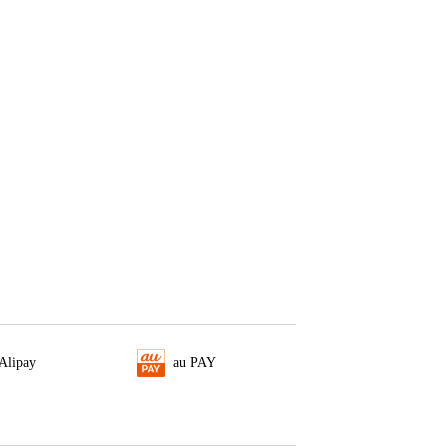
Alipay
au PAY