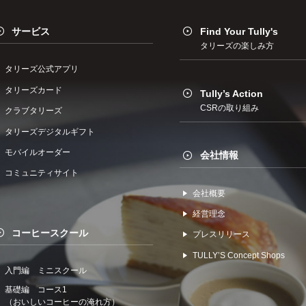
サービス
Find Your Tully's
タリーズの楽しみ方
タリーズ公式アプリ
タリーズカード
Tully’s Action
CSRの取り組み
クラブタリーズ
タリーズデジタルギフト
モバイルオーダー
会社情報
コミュニティサイト
会社概要
経営理念
コーヒースクール
プレスリリース
TULLYʼS Concept Shops
入門編 ミニスクール
基礎編 コース1
（おいしいコーヒーの淹れ方）