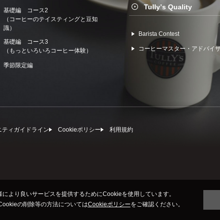
Tullyʼs Quality
基礎編 コース2
（コーヒーのテイスティングと豆知
識）
Barista Contest
基礎編 コース3
コーヒーマスター・アドバイ
（もっといろいろコーヒー体験）
季節限定編
ニティガイドライン
Cookieポリシー
利⽤規約
により良いサービスを提供するためにCookieを使用しています。
びCookieの削除等の方法については
Cookieポリシー
をご確認ください。