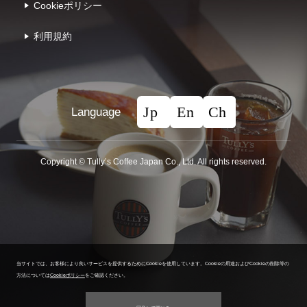
Cookieポリシー
利⽤規約
Language
Copyright © Tullyʼs Coffee Japan Co., Ltd. All rights reserved.
当サイトでは、お客様により良いサービスを提供するためにCookieを使用しています。
Cookieの用途およびCookieの削除等の
方法については
Cookieポリシー
をご確認ください。