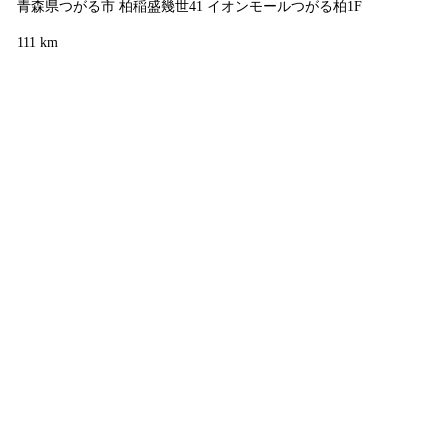
青森県つがる市 柏稲盛幾世41 イオンモールつがる柏1F
111 km