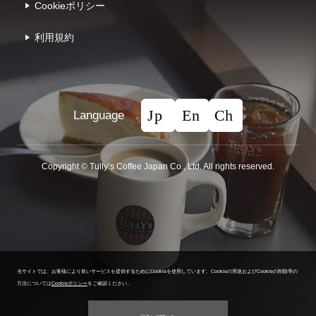
Cookieポリシー
利⽤規約
Language
Copyright © Tullyʼs Coffee Japan Co., Ltd. All rights reserved.
当サイトでは、お客様により良いサービスを提供するためにCookieを使用しています。
Cookieの用途およびCookieの削除等の
方法については
Cookieポリシー
をご確認ください。