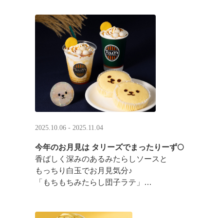
2025.10.06 - 2025.11.04
今年のお月見は タリーズでまったりーず🌕
香ばしく深みのあるみたらしソースと
もっちり白玉でお月見気分♪
「もちもちみたらし団子ラテ」
「もちもちみたらし団子シェイク」
お月様をモチーフにした