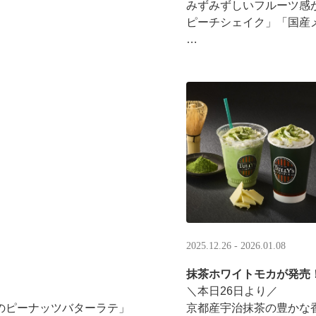
みずみずしいフルーツ感
ピーチシェイク」「国産
16:00以降は、#夜タリ 
ホイップクリームが無料で2倍
分を贈ると、自分も500円
·
2025.12.26 - 2026.01.08
抹茶ホワイトモカが発売
＼本日26日より／
のピーナッツバターラテ」
京都産宇治抹茶の豊かな