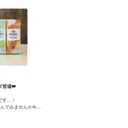
ーズデジタルギフト2,000円分を贈ると、自分も500円
えるキャンペーンがス ···
登場👑
です…！
しんでみませんか☕
ッピングコンテスト金賞」
イベントも実施中▼