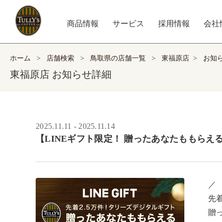
商品情報
サービス
採用情報
会社
ホーム
>
店舗検索
>
鳥取県の店舗一覧
>
東福原店
>
お知
東福原店 お知らせ詳細
2025.11.11 - 2025.11.14
【LINEギフト限定！ 贈ったあなたももらえる 
／ ​

先着
贈っ