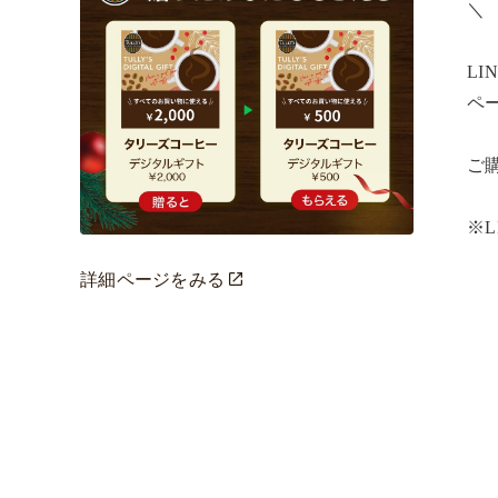
＼ ​

L
ペー
ご購
※
詳細ページをみる