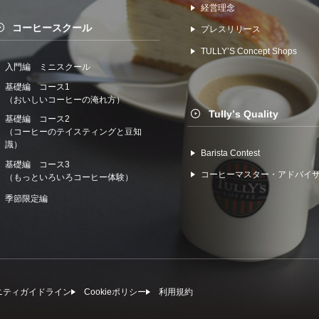
経営理念
コーヒースクール
プレスリリース
TULLYʼS Concept Shops
入門編 ミニスクール
基礎編 コース1
（おいしいコーヒーの淹れ方）
Tullyʼs Quality
基礎編 コース2
（コーヒーのテイスティングと豆知
識）
Barista Contest
基礎編 コース3
コーヒーマスター・アドバイ
（もっといろいろコーヒー体験）
季節限定編
ニティガイドライン
Cookieポリシー
利⽤規約