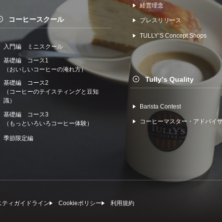
経営理念
コーヒースクール
プレスリリース
TULLYʼS Concept Shops
入門編 ミニスクール
基礎編 コース1
（おいしいコーヒーの淹れ方）
Tullyʼs Quality
基礎編 コース2
（コーヒーのテイスティングと豆知
識）
Barista Contest
基礎編 コース3
コーヒーマスター・アドバイ
（もっといろいろコーヒー体験）
季節限定編
ニティガイドライン
Cookieポリシー
利⽤規約