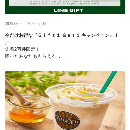
2025.06.02 - 2025.07.04
今だけお得な『Ｇｉｆｔ１ Ｇｅｔ１ キャンペーン』！
／ ​
先着2万件限定！​
贈ったあなたももらえる ​
＼ ​
LINEギフト限定！タリーズデジタルギフト3,000円分を贈
ると、自分も500円分のギフトチケットがもらえるキャン
ペーンがスタート​
···