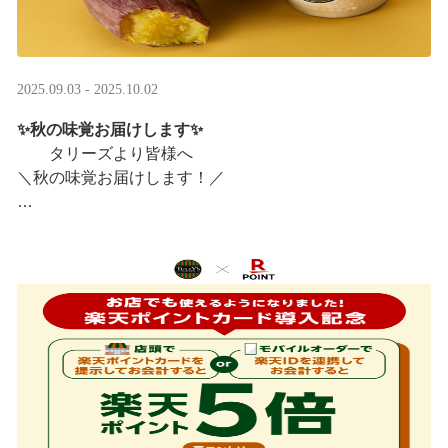
2025.09.03 - 2025.10.02
✨秋の味覚お届けします✨
タリーズより皆様へ
＼秋の味覚お届けします！／
ほっこりカラメルOIMOラテ
＆TEA カラメルOIMOティーシェイク
実りの秋らしいほっこりフードも続々登場です♪
涼しい店内で一足早い秋の訪 ···