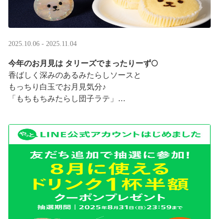
2025.10.06 - 2025.11.04
今年のお月見は タリーズでまったりーず🌕
香ばしく深みのあるみたらしソースと
もっちり白玉でお月見気分♪
「もちもちみたらし団子ラテ」
「もちもちみたらし団子シェイク」
お月様をモチーフにした
まんまるベアフルも皆様のご来店をお待ちしていま ···