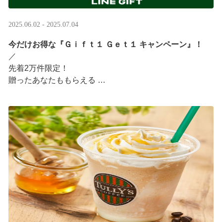
2025.06.02 - 2025.07.04
今だけお得な『Ｇｉｆｔ１ Ｇｅｔ１ キャンペーン』！
／ ​
先着2万件限定！​
贈ったあなたももらえる ​
＼ ​
LINEギフト限定！タリーズデジタルギフト3,000円分を贈
ると、自分も500円分のギフトチケットがもらえるキャン
ペーンがスタート​
···