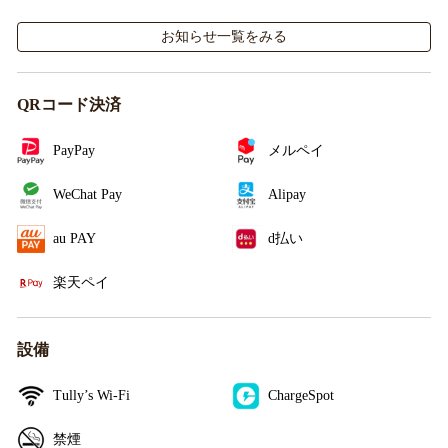
施！
お知らせ一覧をみる
QRコード決済
PayPay
メルペイ
WeChat Pay
Alipay
au PAY
d払い
楽天ペイ
設備
Tully’s Wi-Fi
ChargeSpot
禁煙