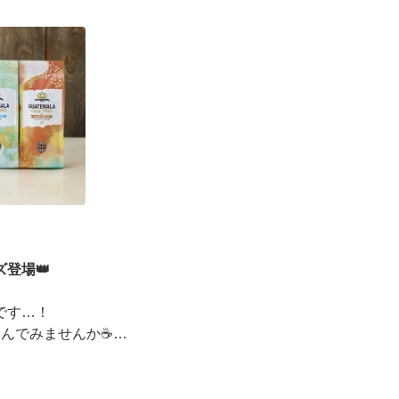
ーズデジタルギフト2,000円分を贈ると、自分も500円
えるキャンペーンがス ···
登場👑
です…！
しんでみませんか☕
ッピングコンテスト金賞」
イベントも実施中▼