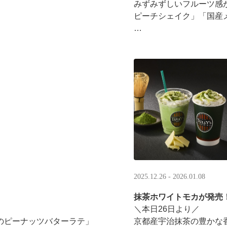
みずみずしいフルーツ感
ピーチシェイク」「国産
16:00以降は、#夜タリ 
ホイップクリームが無料で2倍
分を贈ると、自分も500円
·
2025.12.26 - 2026.01.08
抹茶ホワイトモカが発売
＼本日26日より／
のピーナッツバターラテ」
京都産宇治抹茶の豊かな