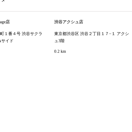
tage店
渋谷アクシュ店
丘町１番４号 渋谷サクラ
東京都渋谷区 渋谷２丁目１７−１ アクシ
YAサイド
ュ3階
0.2 km