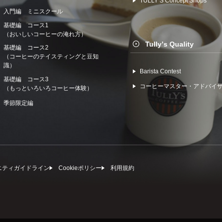
TULLYʼS Concept Shops
入門編 ミニスクール
基礎編 コース1
（おいしいコーヒーの淹れ方）
Tullyʼs Quality
基礎編 コース2
（コーヒーのテイスティングと豆知
識）
Barista Contest
基礎編 コース3
コーヒーマスター・アドバイ
（もっといろいろコーヒー体験）
季節限定編
ニティガイドライン
Cookieポリシー
利⽤規約