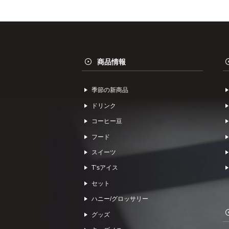
商品情報
季節の新商品
ドリンク
コーヒー⾖
フード
スイーツ
Tʼsアイス
セット
ハニー/グロッサリー
グッズ