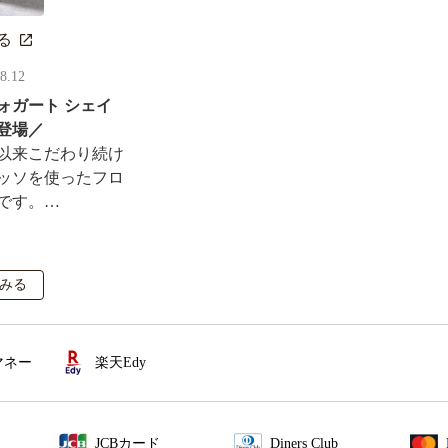
る
08.12
ォガート シェイ
登場／
以来こだわり続け
ッソを使ったフロ
です。
ルがその場で当た
も実施！
みる
マネー
楽天Edy
JCBカード
Diners Club