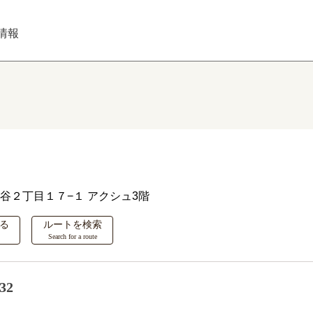
情報
谷２丁目１７−１ アクシュ3階
る
ルートを検索
Search for a route
32