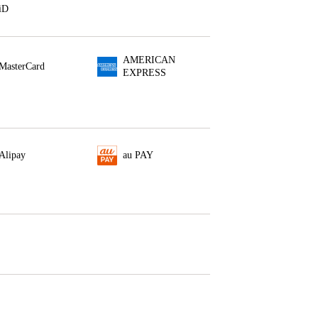
iD
AMERICAN
MasterCard
EXPRESS
Alipay
au PAY