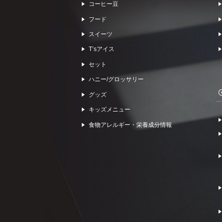
コーヒー⾖
フード
スイーツ
Tʼsアイス
セット
ハニー/グロッサリー
グッズ
キッズメニュー
食物アレルギー・栄養成分情報