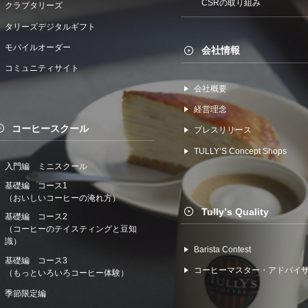
CSRの取り組み
クラブタリーズ
タリーズデジタルギフト
モバイルオーダー
会社情報
コミュニティサイト
会社概要
経営理念
コーヒースクール
プレスリリース
TULLYʼS Concept Shops
入門編 ミニスクール
基礎編 コース1
（おいしいコーヒーの淹れ方）
Tullyʼs Quality
基礎編 コース2
（コーヒーのテイスティングと豆知
識）
Barista Contest
基礎編 コース3
コーヒーマスター・アドバイ
（もっといろいろコーヒー体験）
季節限定編