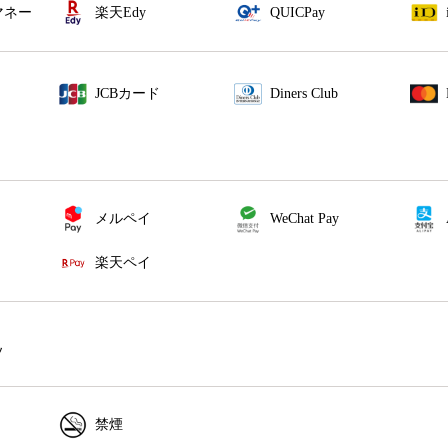
マネー
楽天Edy
QUICPay
JCBカード
Diners Club
メルペイ
WeChat Pay
楽天ペイ
ソ
禁煙