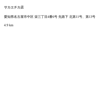
サカエチカ店
愛知県名古屋市中区 栄三丁目4番6号 先路下 北第11号、第13号
4.9 km