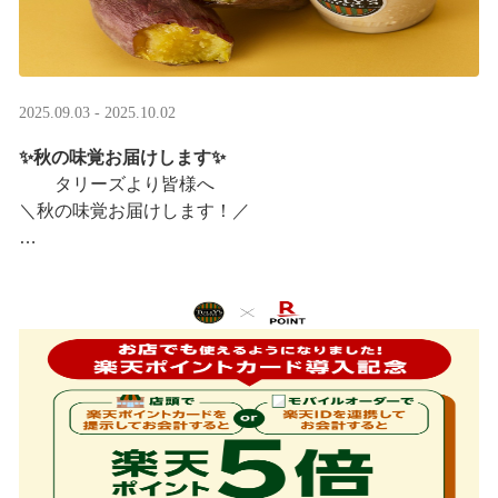
2025.09.03 - 2025.10.02
✨秋の味覚お届けします✨
タリーズより皆様へ
＼秋の味覚お届けします！／
ほっこりカラメルOIMOラテ
＆TEA カラメルOIMOティーシェイク
実りの秋らしいほっこりフードも続々登場です♪
涼しい店内で一足早い秋の訪 ···