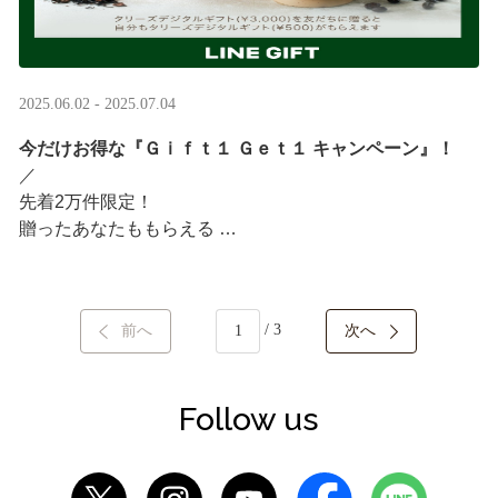
2025.06.02 - 2025.07.04
今だけお得な『Ｇｉｆｔ１ Ｇｅｔ１ キャンペーン』！
／ ​
先着2万件限定！​
贈ったあなたももらえる ​
＼ ​
LINEギフト限定！タリーズデジタルギフト3,000円分を贈
/ 3
前へ
次へ
ると、自分も500円分のギフトチケットがもらえるキャン
ペーンがスタート​
···
Follow us