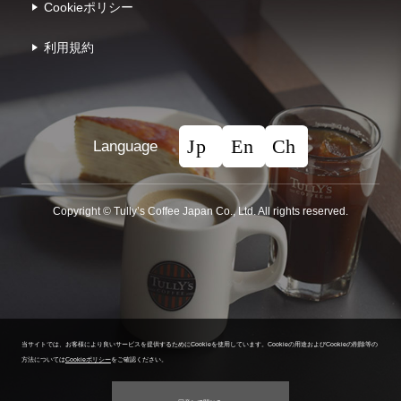
Cookieポリシー
利⽤規約
Language
Copyright © Tullyʼs Coffee Japan Co., Ltd. All rights reserved.
当サイトでは、お客様により良いサービスを提供するためにCookieを使用しています。
Cookieの用途およびCookieの削除等の
方法については
Cookieポリシー
をご確認ください。