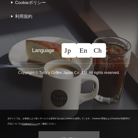
Cookieポリシー
利⽤規約
Language
Copyright © Tullyʼs Coffee Japan Co., Ltd. All rights reserved.
当サイトでは、お客様により良いサービスを提供するためにCookieを使用しています。
Cookieの用途およびCookieの削除等の
方法については
Cookieポリシー
をご確認ください。