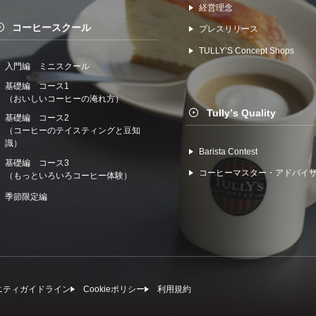
経営理念
コーヒースクール
プレスリリース
TULLYʼS Concept Shops
入門編 ミニスクール
基礎編 コース1
（おいしいコーヒーの淹れ方）
Tullyʼs Quality
基礎編 コース2
（コーヒーのテイスティングと豆知
識）
Barista Contest
基礎編 コース3
コーヒーマスター・アドバイ
（もっといろいろコーヒー体験）
季節限定編
ニティガイドライン
Cookieポリシー
利⽤規約