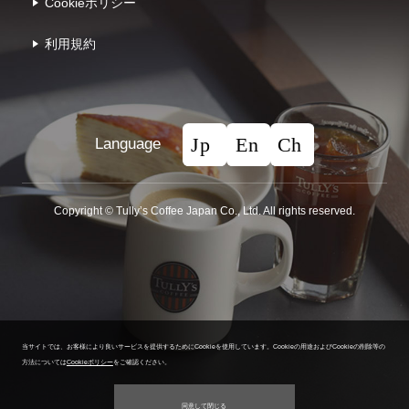
Cookieポリシー
利⽤規約
Language
Copyright © Tullyʼs Coffee Japan Co., Ltd. All rights reserved.
当サイトでは、お客様により良いサービスを提供するためにCookieを使用しています。
Cookieの用途およびCookieの削除等の
方法については
Cookieポリシー
をご確認ください。
同意して閉じる