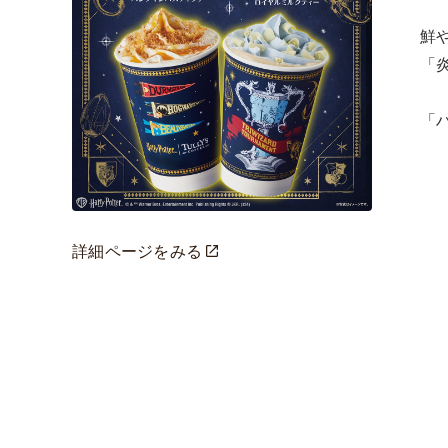
鮮
「
「
詳細ページをみる