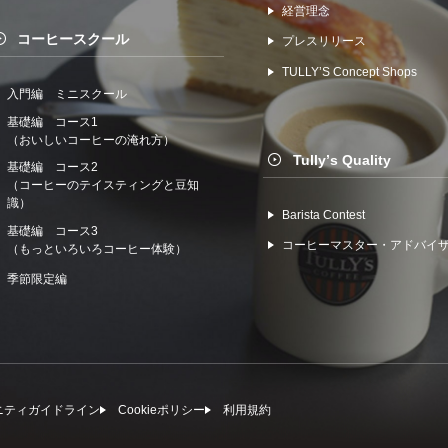
経営理念
コーヒースクール
プレスリリース
TULLYʼS Concept Shops
入門編 ミニスクール
基礎編 コース1
（おいしいコーヒーの淹れ方）
Tullyʼs Quality
基礎編 コース2
（コーヒーのテイスティングと豆知
識）
Barista Contest
基礎編 コース3
コーヒーマスター・アドバイ
（もっといろいろコーヒー体験）
季節限定編
ニティガイドライン
Cookieポリシー
利⽤規約