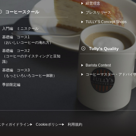
経営理念
コーヒースクール
プレスリリース
TULLYʼS Concept Shops
入門編 ミニスクール
基礎編 コース1
（おいしいコーヒーの淹れ方）
Tullyʼs Quality
基礎編 コース2
（コーヒーのテイスティングと豆知
識）
Barista Contest
基礎編 コース3
コーヒーマスター・アドバイ
（もっといろいろコーヒー体験）
季節限定編
ニティガイドライン
Cookieポリシー
利⽤規約