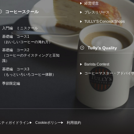
経営理念
コーヒースクール
プレスリリース
TULLYʼS Concept Shops
入門編 ミニスクール
基礎編 コース1
（おいしいコーヒーの淹れ方）
Tullyʼs Quality
基礎編 コース2
（コーヒーのテイスティングと豆知
識）
Barista Contest
基礎編 コース3
コーヒーマスター・アドバイ
（もっといろいろコーヒー体験）
季節限定編
ニティガイドライン
Cookieポリシー
利⽤規約