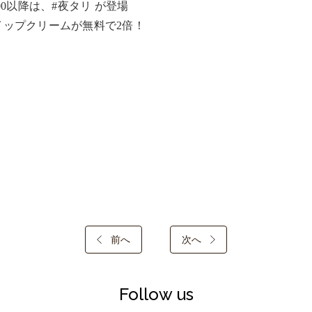
:00以降は、#夜タリ が登場

イップクリームが無料で2倍！
前へ
次へ
Follow us