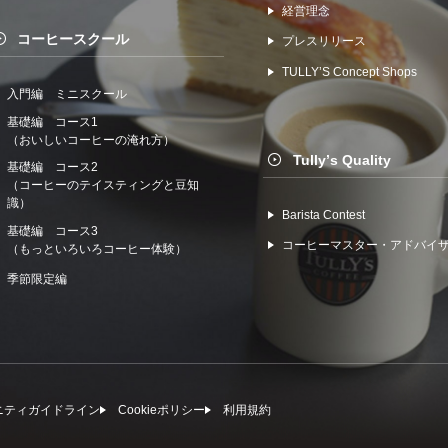
経営理念
コーヒースクール
プレスリリース
TULLYʼS Concept Shops
入門編 ミニスクール
基礎編 コース1
（おいしいコーヒーの淹れ方）
Tullyʼs Quality
基礎編 コース2
（コーヒーのテイスティングと豆知
識）
Barista Contest
基礎編 コース3
コーヒーマスター・アドバイ
（もっといろいろコーヒー体験）
季節限定編
ニティガイドライン
Cookieポリシー
利⽤規約