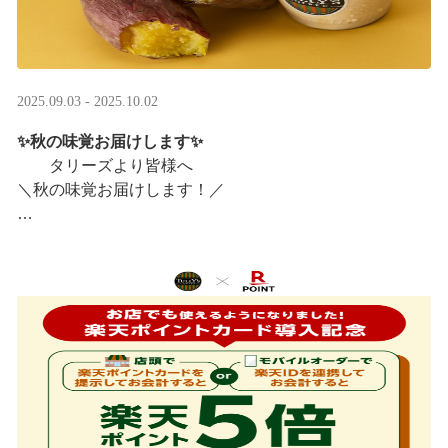
2025.09.03 - 2025.10.02
✨秋の味覚お届けします✨
タリーズより皆様へ
＼秋の味覚お届けします！／
ほっこりカラメルOIMOラテ
＆TEA カラメルOIMOティーシェイク
実りの秋らしいほっこりフードも続々登場です♪
涼しい店内で一足早い秋の訪 ···