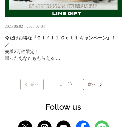
2025.06.02 - 2025.07.04
今だけお得な『Ｇｉｆｔ１ Ｇｅｔ１ キャンペーン』！
／ ​
先着2万件限定！​
贈ったあなたももらえる ​
＼ ​
LINEギフト限定！タリーズデジタルギフト3,000円分を贈
/ 3
前へ
次へ
ると、自分も500円分のギフトチケットがもらえるキャン
ペーンがスタート​
···
Follow us